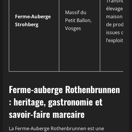
Transhuma
élevage, pla
Massif du
Ferme-Auberge
maison à b
Petit Ballon,
Strohberg
de product
Vosges
issues de
l’exploitati
Ferme-auberge Rothenbrunnen
: heritage, gastronomie et
savoir-faire marcaire
La Ferme-Auberge Rothenbrunnen est une