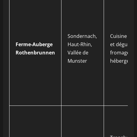
Sondernach,
Cuisine mar
Ferme-Auberge
Haut-Rhin,
et dégustat
Rothenbrunnen
Vallée de
fromagères
Munster
hébergeme