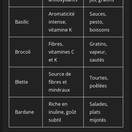
Aromaticité
Sauces,
Basilic
intense,
pesto,
vitamine K
boissons
Fibres,
Gratins,
Brocoli
vitamines C
vapeur,
et K
sautés
Source de
Tourtes,
Blette
fibres et
poêlées
minéraux
Riche en
Salades,
Bardane
inuline, goût
plats
subtil
mijotés