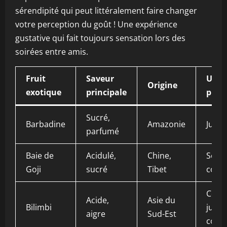
sérendipité qui peut littéralement faire changer
votre perception du goût ! Une expérience
gustative qui fait toujours sensation lors des
soirées entre amis.
Fruit
Saveur
Usag
Origine
exotique
principale
princ
Sucré,
Barbadine
Amazonie
Jus, 
parfumé
Baie de
Acidulé,
Chine,
Séché
Goji
sucré
Tibet
comp
Confi
Acide,
Asie du
Bilimbi
jus,
aigre
Sud-Est
cond