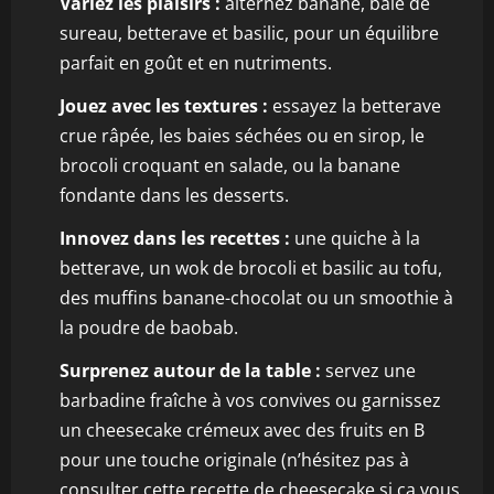
Variez les plaisirs :
alternez banane, baie de
sureau, betterave et basilic, pour un équilibre
parfait en goût et en nutriments.
Jouez avec les textures :
essayez la betterave
crue râpée, les baies séchées ou en sirop, le
brocoli croquant en salade, ou la banane
fondante dans les desserts.
Innovez dans les recettes :
une quiche à la
betterave, un wok de brocoli et basilic au tofu,
des muffins banane-chocolat ou un smoothie à
la poudre de baobab.
Surprenez autour de la table :
servez une
barbadine fraîche à vos convives ou garnissez
un cheesecake crémeux avec des fruits en B
pour une touche originale (n’hésitez pas à
consulter cette
recette de cheesecake
si ça vous