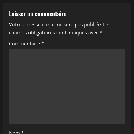
a
Laisser un commentaire
v
Votre adresse e-mail ne sera pas publiée.
Les
i
champs obligatoires sont indiqués avec
*
g
Commentaire
*
a
t
i
o
n
Nom
*