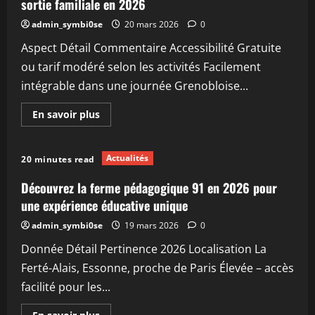
sortie familiale en 2026
admin_symbi0se
20 mars 2026
0
Aspect Détail Commentaire Accessibilité Gratuite
ou tarif modéré selon les activités Facilement
intégrable dans une journée Grenobloise...
En
En savoir plus
savoir
plus
sur
Découvrir
Actualités
20 minutes read
la
ferme
pédagogique
Découvrez la ferme pédagogique 91 en 2026 pour
à
Grenoble
une expérience éducative unique
:
une
admin_symbi0se
19 mars 2026
0
sortie
familiale
Donnée Détail Pertinence 2026 Localisation La
en
2026
Ferté-Alais, Essonne, proche de Paris Élevée – accès
facilité pour les...
En