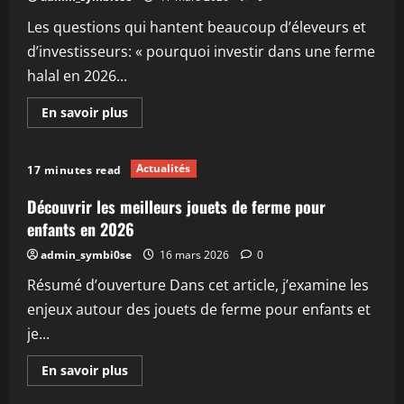
en
2026
Les questions qui hantent beaucoup d’éleveurs et
d’investisseurs: « pourquoi investir dans une ferme
halal en 2026...
En
En savoir plus
savoir
plus
sur
Les
Actualités
17 minutes read
avantages
d’une
ferme
Découvrir les meilleurs jouets de ferme pour
halal
en
enfants en 2026
2026
et
admin_symbi0se
16 mars 2026
0
comment
la
Résumé d’ouverture Dans cet article, j’examine les
gérer
efficacement
enjeux autour des jouets de ferme pour enfants et
je...
En
En savoir plus
savoir
plus