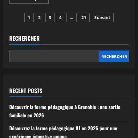
savoir
plus
sur
Pagination
Découvrir
1
2
3
4
…
21
Suivant
la
ferme
des
du
bois
briard
RECHERCHER
publications
:
traditions
et
innovations
RECHERCHER
en
2026
RECENT POSTS
Découvrir la ferme pédagogique à Grenoble : une sortie
familiale en 2026
Découvrez la ferme pédagogique 91 en 2026 pour une
expérience éducative unique