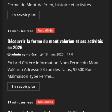
votre
Ferme du Mont-Valérien, histoire et activités...
enfant
en
2026
En
En savoir plus
savoir
plus
sur
Découvrir
Actualités
17 minutes read
la
ferme
du
Découvrir la ferme du mont valerien et ses activités
mont
valérien
en 2026
:
histoire
admin_symbi0se
13 mars 2026
0
et
activités
En bref Critère Information Nom Ferme du Mont-
en
2026
Valérien Adresse 23 rue des Talus, 92500 Rueil-
Malmaison Type Ferme...
En
En savoir plus
savoir
plus
sur
Découvrir
Actualités
17 minutes read
la
ferme
du