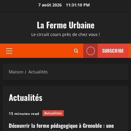
Passer
7 août 2026
11:31:10 PM
au
contenu
La Ferme Urbaine
Le circuit cours près de chez vous !
SUBSCRIBE
Menu
principal
Maison
Actualités
Actualités
Actualités
15 minutes read
Découvrir la ferme pédagogique à Grenoble : une