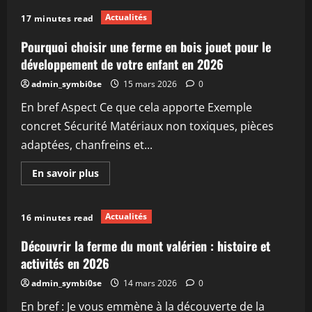
sur
Découvrir
Actualités
17 minutes read
les
meilleurs
jouets
Pourquoi choisir une ferme en bois jouet pour le
de
ferme
développement de votre enfant en 2026
pour
enfants
admin_symbi0se
15 mars 2026
0
en
2026
En bref Aspect Ce que cela apporte Exemple
concret Sécurité Matériaux non toxiques, pièces
adaptées, chanfreins et...
En
En savoir plus
savoir
plus
sur
Pourquoi
Actualités
16 minutes read
choisir
une
ferme
Découvrir la ferme du mont valérien : histoire et
en
bois
activités en 2026
jouet
pour
admin_symbi0se
14 mars 2026
0
le
développement
En bref : Je vous emmène à la découverte de la
de