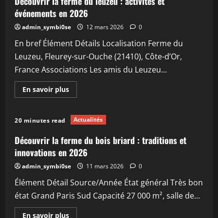
Découvrir la ferme du leuzeu : activités et
mont
valerien
événements en 2026
et
ses
admin_symbi0se
12 mars 2026
0
activités
en
En bref Élément Détails Localisation Ferme du
2026
Leuzeu, Fleurey-sur-Ouche (21410), Côte-d’Or,
France Associations Les amis du Leuzeu...
En
En savoir plus
savoir
plus
sur
Découvrir
Actualités
20 minutes read
la
ferme
du
Découvrir la ferme du bois briard : traditions et
leuzeu
:
innovations en 2026
activités
et
admin_symbi0se
11 mars 2026
0
événements
en
Élément Détail Source/Année État général Très bon
2026
état Grand Paris Sud Capacité 27 000 m², salle de...
En
En savoir plus