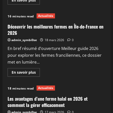
En savoir plus
savoir
plus
sur
Découvrez
Actualités
16 minutes read
la
ferme
pédagogique
Découvrir les meilleures fermes en Île-de-France en
91
en
2026
2026
pour
admin_symbi0se
18 mars 2026
0
une
expérience
En bref résumé d’ouverture Meilleur guide 2026
éducative
unique
pour explorer les fermes franciliennes, ce dossier
met en lumière...
En
En savoir plus
savoir
plus
sur
Découvrir
Actualités
18 minutes read
les
meilleures
fermes
Les avantages d’une ferme halal en 2026 et
en
Île-
comment la gérer efficacement
de-
France
admin_symbi0se
17 mars 2026
0