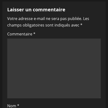
v
Laisser un commentaire
i
Votre adresse e-mail ne sera pas publiée.
Les
champs obligatoires sont indiqués avec
*
g
Commentaire
*
a
t
i
o
n
Nom
*