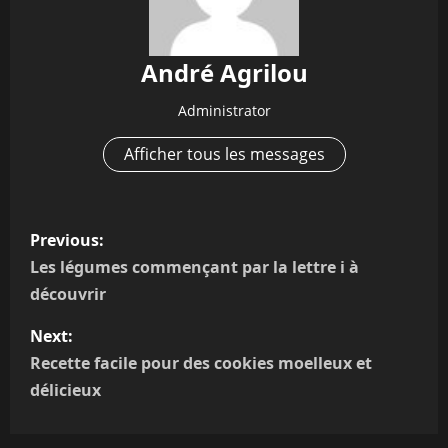
André Agrilou
Administrator
Afficher tous les messages
P
Previous:
o
Les légumes commençant par la lettre i à
découvrir
s
Next:
t
Recette facile pour des cookies moelleux et
n
délicieux
a