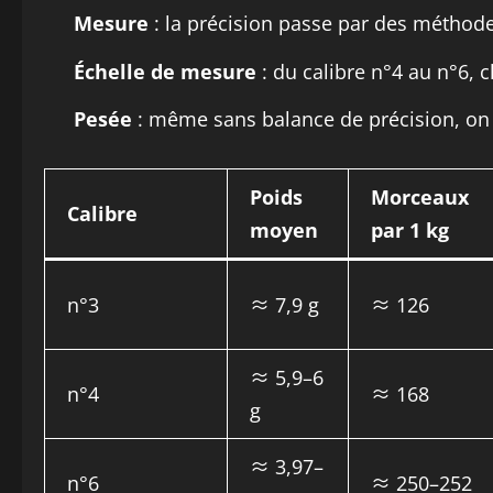
Mesure
: la précision passe par des méthode
Échelle de mesure
: du calibre n°4 au n°6, 
Pesée
: même sans balance de précision, on 
Poids
Morceaux
Calibre
moyen
par 1 kg
n°3
≈ 7,9 g
≈ 126
≈ 5,9–6
n°4
≈ 168
g
≈ 3,97–
n°6
≈ 250–252