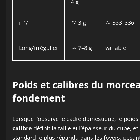
4 g
n°7
≈ 3 g
≈ 333–336
Long/irrégulier
≈ 7–8 g
variable
Poids et calibres du morce
fondement
Lorsque j’observe le cadre domestique, le poids 
calibre
définit la taille et l’épaisseur du cube, e
standard le plus répandu dans les foyers, pesan