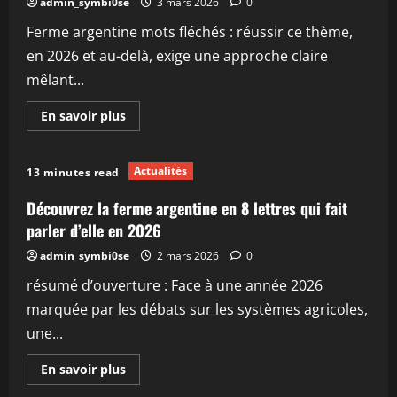
admin_symbi0se
3 mars 2026
0
:
un
Ferme argentine mots fléchés : réussir ce thème,
lieu
dédié
en 2026 et au-delà, exige une approche claire
à
l’agriculture
mêlant...
durable
En
En savoir plus
savoir
plus
sur
Ferme
Actualités
13 minutes read
argentine
mots
fléchés
Découvrez la ferme argentine en 8 lettres qui fait
:
comment
parler d’elle en 2026
réussir
ce
admin_symbi0se
2 mars 2026
0
thème
en
résumé d’ouverture : Face à une année 2026
2026
marquée par les débats sur les systèmes agricoles,
une...
En
En savoir plus
savoir
plus