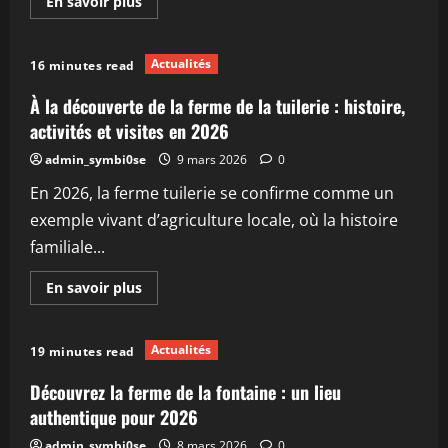
En
En savoir plus
savoir
plus
sur
Découvrez
Actualités
16 minutes read
la
ferme
de
À la découverte de la ferme de la tuilerie : histoire,
launay
:
activités et visites en 2026
histoire,
activités
admin_symbi0se
9 mars 2026
0
et
visites
En 2026, la ferme tuilerie se confirme comme un
en
2026
exemple vivant d’agriculture locale, où la histoire
familiale...
En
En savoir plus
savoir
plus
sur
À
Actualités
19 minutes read
la
découverte
de
Découvrez la ferme de la fontaine : un lieu
la
ferme
authentique pour 2026
de
la
admin_symbi0se
8 mars 2026
0