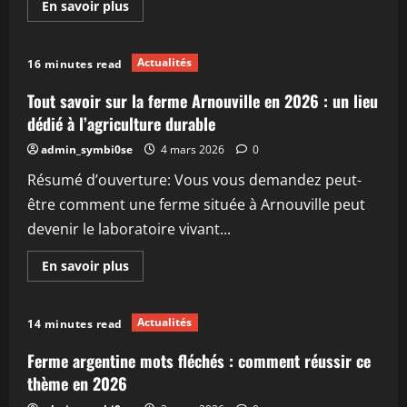
En
En savoir plus
locale
savoir
plus
sur
Tout
Actualités
16 minutes read
savoir
sur
la
Tout savoir sur la ferme Arnouville en 2026 : un lieu
ferme
bruder
dédié à l’agriculture durable
en
2026
admin_symbi0se
4 mars 2026
0
:
guide
Résumé d’ouverture: Vous vous demandez peut-
complet
être comment une ferme située à Arnouville peut
devenir le laboratoire vivant...
En
En savoir plus
savoir
plus
sur
Tout
Actualités
14 minutes read
savoir
sur
la
Ferme argentine mots fléchés : comment réussir ce
ferme
Arnouville
thème en 2026
en
2026