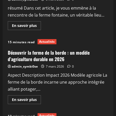
tuilerie :
histoire,
résumé Dans cet article, je vous emmène à la
activités
et
rencontre de la ferme fontaine, un véritable lieu...
visites
en
2026
En
En savoir plus
savoir
plus
sur
Découvrez
Actualités
15 minutes read
la
ferme
de
Découvrir la ferme de la borde : un modèle
la
fontaine
d’agriculture durable en 2026
:
un
admin_symbi0se
7 mars 2026
0
lieu
authentique
Aspect Description Impact 2026 Modèle agricole La
pour
2026
ferme de la borde incarne une approche intégrée
alliant potager,...
En
En savoir plus
savoir
plus
sur
Découvrir
Actualités