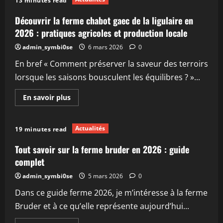
13 minutes read
la
ferme
de
Découvrir la ferme chabot gaec de la ligulaire en
la
borde
2026 : pratiques agricoles et production locale
:
un
admin_symbi0se
6 mars 2026
0
modèle
d’agriculture
En bref « Comment préserver la saveur des terroirs
durable
en
lorsque les saisons bousculent les équilibres ? »...
2026
En
En savoir plus
savoir
plus
sur
Découvrir
Actualités
19 minutes read
la
ferme
chabot
Tout savoir sur la ferme bruder en 2026 : guide
gaec
de
complet
la
ligulaire
admin_symbi0se
5 mars 2026
0
en
2026
Dans ce guide ferme 2026, je m’intéresse à la ferme
:
pratiques
Bruder et à ce qu’elle représente aujourd’hui...
agricoles
et
production