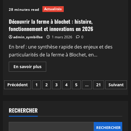
sur
Découvrez
Actualités
28 minutes read
la
ferme
argentine
Découvrir la ferme à blochet : histoire,
en
8
fonctionnement et innovations en 2026
lettres
qui
admin_symbi0se
1 mars 2026
0
fait
parler
En bref : une synthèse rapide des enjeux et des
d’elle
en
particularités de la ferme à Blochet, en...
2026
En
En savoir plus
savoir
plus
sur
Pagination
Découvrir
Précédent
1
2
3
4
5
…
21
Suivant
la
ferme
des
à
blochet
:
publications
histoire,
RECHERCHER
fonctionnement
et
innovations
en
2026
RECHERCHER