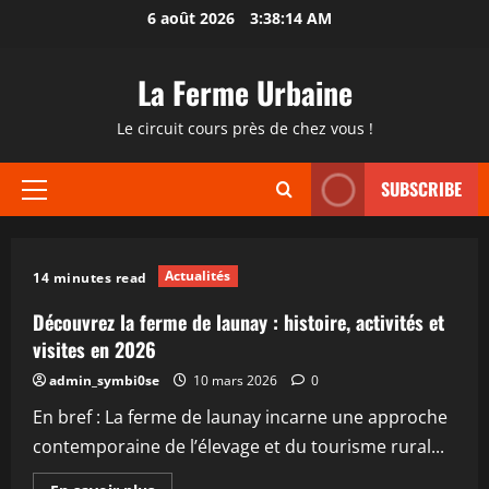
Passer
6 août 2026
3:38:15 AM
au
contenu
La Ferme Urbaine
Le circuit cours près de chez vous !
SUBSCRIBE
Menu
principal
Actualités
14 minutes read
Découvrez la ferme de launay : histoire, activités et
visites en 2026
admin_symbi0se
10 mars 2026
0
En bref : La ferme de launay incarne une approche
contemporaine de l’élevage et du tourisme rural...