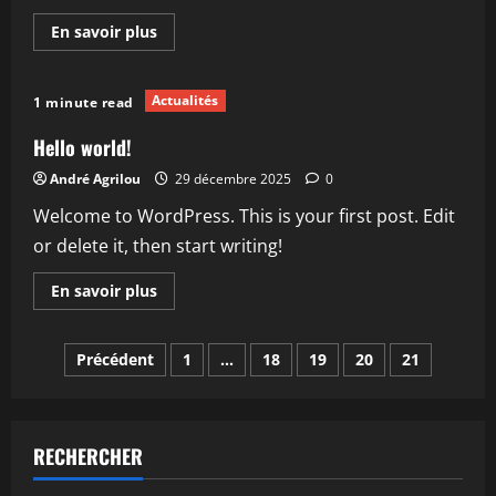
En
En savoir plus
savoir
plus
sur
Découvrez
Actualités
1 minute read
la
ferme
pédagogique
Hello world!
marquenterre
:
André Agrilou
29 décembre 2025
0
visites,
activités
Welcome to WordPress. This is your first post. Edit
et
nouveautés
or delete it, then start writing!
2026
En
En savoir plus
savoir
plus
sur
Pagination
Hello
Précédent
1
…
18
19
20
21
world!
des
publications
RECHERCHER