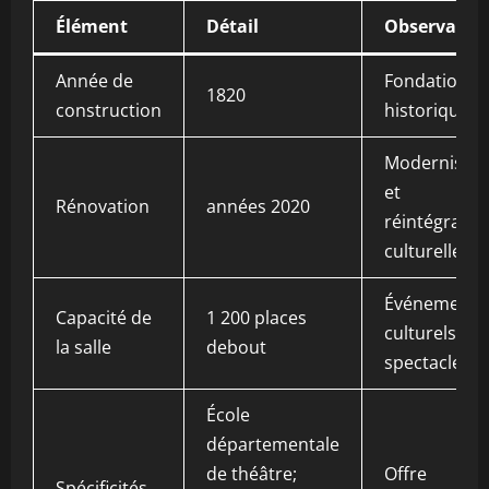
Élément
Détail
Observatio
Année de
Fondation
1820
construction
historique
Modernisati
et
Rénovation
années 2020
réintégratio
culturelle
Événements
Capacité de
1 200 places
culturels et
la salle
debout
spectacles
École
départementale
de théâtre;
Offre
Spécificités