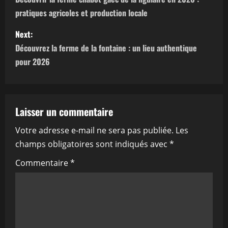
o
pratiques agricoles et production locale
s
Next:
t
Découvrez la ferme de la fontaine : un lieu authentique
n
pour 2026
a
v
Laisser un commentaire
i
Votre adresse e-mail ne sera pas publiée.
Les
champs obligatoires sont indiqués avec
*
g
Commentaire
*
a
t
i