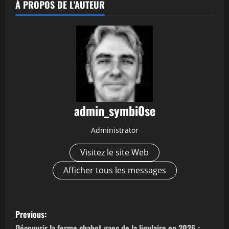
À PROPOS DE L'AUTEUR
admin_symbi0se
Administrator
Visitez le site Web
Afficher tous les messages
P
Previous:
Découvrir la ferme chabot gaec de la ligulaire en 2026 :