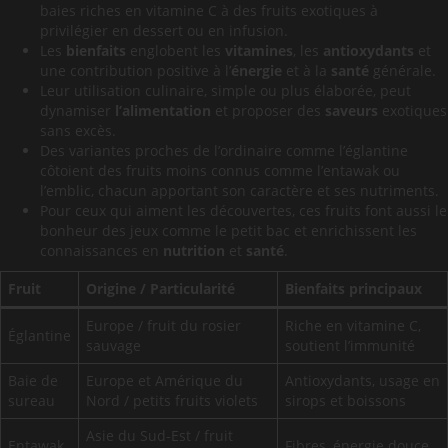
baies riches en vitamine C à des fruits exotiques à
privilégier en dessert ou en infusion.
Les
bienfaits
englobent les
vitamines
, les
antioxydants
et
une contribution positive à l’
énergie
et à la
santé
générale.
Leur utilisation culinaire, simple ou plus élaborée, peut
dynamiser
l’alimentation
et proposer des
saveurs
exotiques
sans excès.
Des variantes proches de l’ordinaire comme l’églantine
côtoient des fruits moins connus comme l’entawak ou
l’emblic, chacun apportant son caractère et ses nutriments.
Pour ceux qui aiment les découvertes, ces fruits font aussi le
bonheur des jeux comme le petit bac et enrichissent les
connaissances en
nutrition
et
santé
.
Fruit
Origine / Particularité
Bienfaits principaux
Europe / fruit du rosier
Riche en vitamine C,
Églantine
sauvage
soutient l’immunité
Baie de
Europe et Amérique du
Antioxydants, usage en
sureau
Nord / petits fruits violets
sirops et boissons
Asie du Sud-Est / fruit
Entawak
Fibres, énergie douce