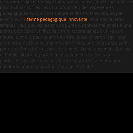
d’apprentissage et de dégustation, vous pouvez aussi consulter les
informations sur les lieux qui proposent des expériences
pédagogiques autour de la nature et des fruits exotiques, par
exemple une
ferme pédagogique innovante
. Pour des recettes
simples, vous pouvez tester une purée d’entawak mélangée à une
pointe d’épices et un filet de citron, accompagnée d’un yaourt
nature. L’emblic peut quant à lui être utilisé en sirop léger pour
aromatiser de l’eau ou une infusion froide; une petite dose suffit
pour un effet rafraîchissant et vitaminé. Dans l’ensemble, Entawak
et Emblic illustrent parfaitement comment des fruits qui
paraissent décalés peuvent s’inscrire dans une alimentation
équilibrée tout en apportant énergie et vitalité.