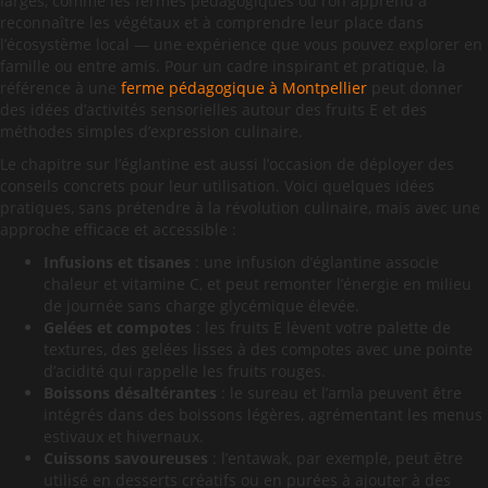
larges, comme les fermes pédagogiques où l’on apprend à
reconnaître les végétaux et à comprendre leur place dans
l’écosystème local — une expérience que vous pouvez explorer en
famille ou entre amis. Pour un cadre inspirant et pratique, la
référence à une
ferme pédagogique à Montpellier
peut donner
des idées d’activités sensorielles autour des fruits E et des
méthodes simples d’expression culinaire.
Le chapitre sur l’églantine est aussi l’occasion de déployer des
conseils concrets pour leur utilisation. Voici quelques idées
pratiques, sans prétendre à la révolution culinaire, mais avec une
approche efficace et accessible :
Infusions et tisanes
: une infusion d’églantine associe
chaleur et vitamine C, et peut remonter l’énergie en milieu
de journée sans charge glycémique élevée.
Gelées et compotes
: les fruits E lèvent votre palette de
textures, des gelées lisses à des compotes avec une pointe
d’acidité qui rappelle les fruits rouges.
Boissons désaltérantes
: le sureau et l’amla peuvent être
intégrés dans des boissons légères, agrémentant les menus
estivaux et hivernaux.
Cuissons savoureuses
: l’entawak, par exemple, peut être
utilisé en desserts créatifs ou en purées à ajouter à des