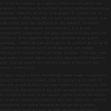
La cerise de Cayenne, ou Eugenia uniflora, est une petite baie
originaire d’Amérique du Sud dont la saveur acidulée rappelle un
mélange inattendu de cerise et de goyave. En cuisine, elle se
consomme fraîche, mais elle est aussi parfaite pour ajouter une
note fruitée dans des confitures ou des desserts. En termes
nutritionnels, elle apporte des vitamines C et A, et ses
antioxydants soutiennent une peau lumineuse et une immunité
renforcée. Je me rappelle d’un petit-déjeuner où j’ai ajouté
quelques croûtons de pain grillé garnis de confiture de cerise de
Cayenne: le contraste sucré-acide apportait une énergie
délicieuse et durable sans surcharger le palais. Cette baie, bien
que moins courante, mérite une place dans les listes d’épicerie
pour ceux qui veulent enrichir leur palette et découvrir des
saveurs inattendues.
Éléagnus est un arbuste donnant des baies rouges ou orangées,
souvent petites et acidulées. Elles ne font pas la une dans les
marchés grands publics, mais elles méritent le détour pour leur
richesse en antioxydants et leur goût agréable en petites portions.
En Europe et en Asie, on les savoure parfois fraîches ou séchées,
et certaines recettes les intègrent dans des confitures. L’intérêt
nutritionnel s’accentue lorsqu’on les intègre en quantités
raisonnables dans des plats où elles apportent une touche