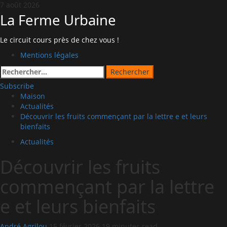
Passer
7 août 2026
au
La Ferme Urbaine
contenu
Le circuit cours près de chez vous !
Menu
Mentions légales
principal
Rechercher :
Subscribe
Maison
Actualités
Découvrir les fruits commençant par la lettre e et leurs
bienfaits
Actualités
Découvrir les fruits
commençant par la lettre
e et leurs bienfaits
André Agrilou
15 février 2026
19 minutes read