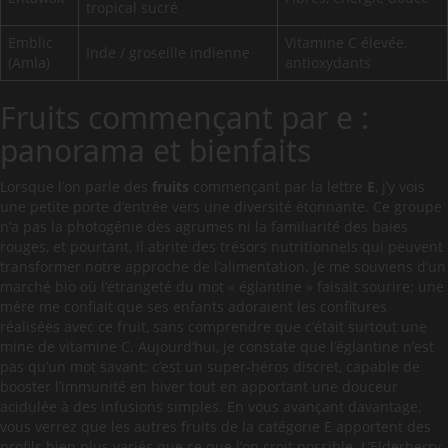
tropical sucré
Emblic
Vitamine C élevée,
Inde / groseille indienne
(Amla)
antioxydants
Fruits commençant par e :
panorama et bienfaits
Lorsque l’on parle des
fruits
commençant par la lettre
E
, j’y vois
une petite porte d’entrée vers une diversité étonnante. Ce groupe
n’a pas la photogénie des agrumes ni la familiarité des baies
rouges, et pourtant, il abrite des trésors nutritionnels qui peuvent
transformer notre approche de l’alimentation. Je me souviens d’un
marché bio où l’étrangeté du mot « églantine » faisait sourire; une
mère me confiait que ses enfants adoraient les confitures
réalisées avec ce fruit, sans comprendre que c’était surtout une
mine de vitamine C. Aujourd’hui, je constate que l’églantine n’est
pas qu’un mot savant: c’est un super-héros discret, capable de
booster l’immunité en hiver tout en apportant une douceur
acidulée à des infusions simples. En vous avançant davantage,
vous verrez que les autres fruits de la catégorie E apportent des
profils bien plus variés que ce que l’on croit possible. L’Elderberry,