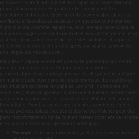
renforcent le profil nutritionnel d’un repas sans nécessiter une
préparation complexe. En pratique, l’escampe peut être
transformé en infusion légère ou utilisé comme ajout dans des
confitures artisanales, où sa saveur unique peut compléter des
fruits plus doux comme l’églantine. Pour une approche culinaire
simple, envisagez une salade de fruits E avec un filet de miel et un
zeste de citron, afin d’intensifier les notes acidulées et apporter
une énergie naturelle et durable après une séance sportive ou
une longue journée de travail.
Par ailleurs, l’épine-vinette est une autre petite baie qui mérite
une attention particulière. Connue pour son acidité
caractéristique et ses antioxydants variés, elle peut être intégrée
de manière judicieuse dans des plats orientaux, des ragoûts ou
des infusions qui tease les papilles. Son profil nutritionnel en
vitamines C et en polyphénols ajoute une dimension intéressante
à une alimentation axée sur la protection cellulaire et le soutien
immunitaire. Pour les aventuriers culinaires, combinez l’épine-
vinette avec des épices chaudes et des herbes fraîches pour des
plats réconfortants en soirée, tout en restant conscient de l’acidité
et en ajustant la douceur générale à votre goût.
Escampe
: fruit peu documenté, goût acidulé, usage local et
en infusion possible.