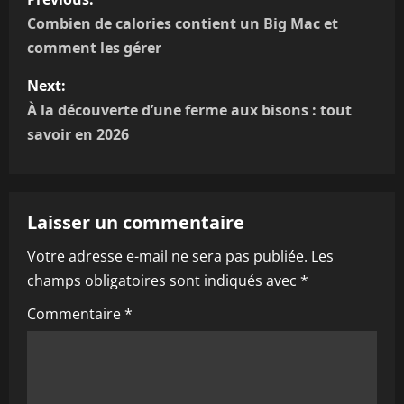
o
Combien de calories contient un Big Mac et
comment les gérer
s
Next:
t
À la découverte d’une ferme aux bisons : tout
n
savoir en 2026
a
v
Laisser un commentaire
i
Votre adresse e-mail ne sera pas publiée.
Les
champs obligatoires sont indiqués avec
*
g
Commentaire
*
a
t