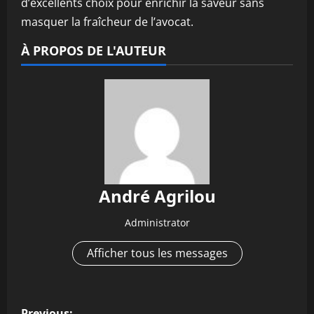
d’excellents choix pour enrichir la saveur sans
masquer la fraîcheur de l’avocat.
À PROPOS DE L'AUTEUR
André Agrilou
Administrator
Afficher tous les messages
P
Previous: