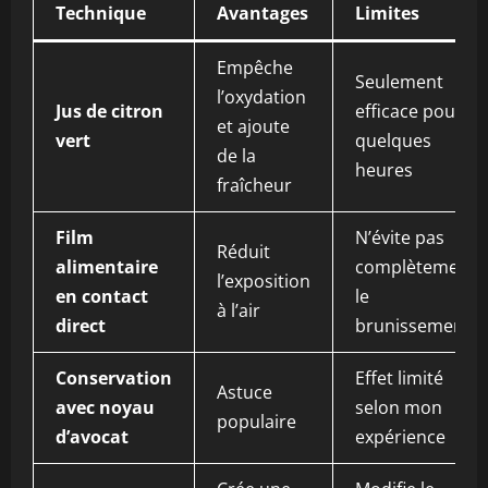
Technique
Avantages
Limites
Empêche
Seulement
l’oxydation
Jus de citron
efficace pour
et ajoute
vert
quelques
de la
heures
fraîcheur
Film
N’évite pas
Réduit
alimentaire
complètement
l’exposition
en contact
le
à l’air
direct
brunissement
Conservation
Effet limité
Astuce
avec noyau
selon mon
populaire
d’avocat
expérience