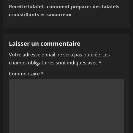
t
Recette falafel : comment préparer des falafels
n
croustillants et savoureux
a
v
Laisser un commentaire
i
Votre adresse e-mail ne sera pas publiée.
Les
champs obligatoires sont indiqués avec
*
g
Commentaire
*
a
t
i
o
n