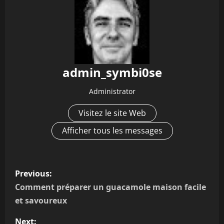
admin_symbi0se
Administrator
Visitez le site Web
Afficher tous les messages
P
Previous:
o
Comment préparer un guacamole maison facile
et savoureux
s
Next: