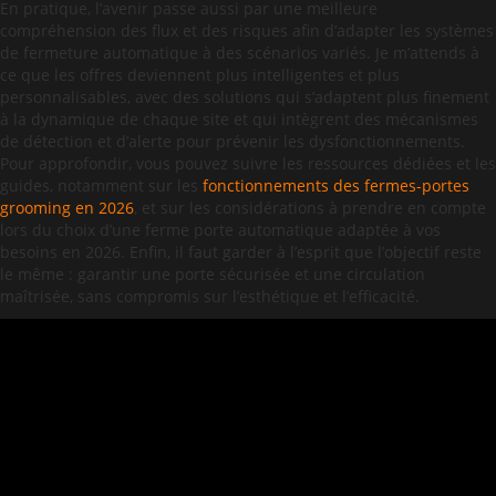
En pratique, l’avenir passe aussi par une meilleure
compréhension des flux et des risques afin d’adapter les systèmes
de fermeture automatique à des scénarios variés. Je m’attends à
ce que les offres deviennent plus intelligentes et plus
personnalisables, avec des solutions qui s’adaptent plus finement
à la dynamique de chaque site et qui intègrent des mécanismes
de détection et d’alerte pour prévenir les dysfonctionnements.
Pour approfondir, vous pouvez suivre les ressources dédiées et les
guides, notamment sur les
fonctionnements des fermes-portes
grooming en 2026
, et sur les considérations à prendre en compte
lors du choix d’une ferme porte automatique adaptée à vos
besoins en 2026. Enfin, il faut garder à l’esprit que l’objectif reste
le même : garantir une porte sécurisée et une circulation
maîtrisée, sans compromis sur l’esthétique et l’efficacité.