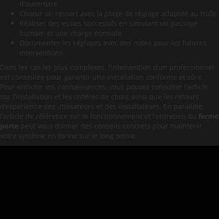
d’ouverture
Choisir un ressort avec la plage de réglage adaptée au trafic
Réaliser des essais successifs en simulant un passage
humain et une charge normale
Documenter les réglages avec des notes pour les futures
interventions
Dans les cas les plus complexes, l’intervention d’un professionnel
est conseillée pour garantir une installation conforme et sûre.
Pour enrichir vos connaissances, vous pouvez consulter l’article
sur l’installation et les critères de choix, ainsi que les retours
d’expérience des utilisateurs et des installateurs. En parallèle,
l’article de référence sur le fonctionnement et l’entretien du
ferme
porte
peut vous donner des conseils concrets pour maintenir
votre système en forme sur le long terme.