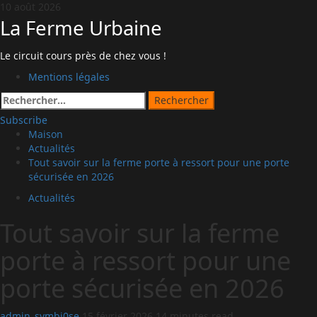
Passer
10 août 2026
au
La Ferme Urbaine
contenu
Le circuit cours près de chez vous !
Menu
Mentions légales
principal
Rechercher :
Subscribe
Maison
Actualités
Tout savoir sur la ferme porte à ressort pour une porte
sécurisée en 2026
Actualités
Tout savoir sur la ferme
porte à ressort pour une
porte sécurisée en 2026
admin_symbi0se
15 février 2026
14 minutes read