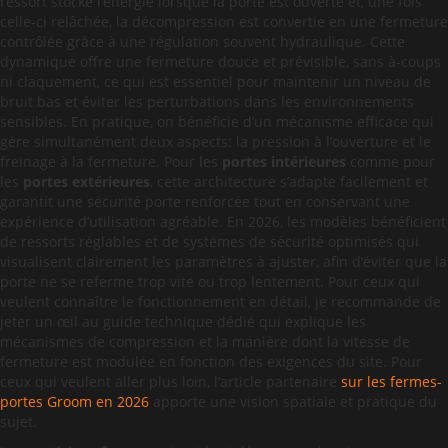
ressort stocke l’énergie lorsque la porte est ouverte et, une fois
celle-ci relâchée, la décompression est convertie en une fermeture
contrôlée grâce à une régulation souvent hydraulique. Cette
dynamique offre une fermeture douce et prévisible, sans à-coups
ni claquement, ce qui est essentiel pour maintenir un niveau de
bruit bas et éviter les perturbations dans les environnements
sensibles. En pratique, on bénéficie d’un mécanisme efficace qui
gère simultanément deux aspects: la pression à l’ouverture et le
freinage à la fermeture. Pour les
portes intérieures
comme pour
les
portes extérieures
, cette architecture s’adapte facilement et
garantit une sécurité porte renforcée tout en conservant une
expérience d’utilisation agréable. En 2026, les modèles bénéficient
de ressorts réglables et de systèmes de sécurité optimisés qui
visualisent clairement les paramètres à ajuster, afin d’éviter que la
porte ne se referme trop vite ou trop lentement. Pour ceux qui
veulent connaître le fonctionnement en détail, je recommande de
jeter un œil au guide technique dédié qui explique les
mécanismes de compression et la manière dont la vitesse de
fermeture est modulée en fonction des exigences du site. Pour
ceux qui veulent aller plus loin, l’article partenaire
sur les fermes-
portes Groom en 2026
apporte une vision spatiale et pratique du
sujet.