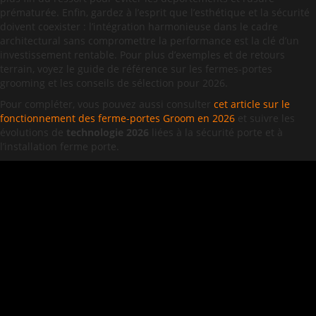
prématurée. Enfin, gardez à l’esprit que l’esthétique et la sécurité
doivent coexister : l’intégration harmonieuse dans le cadre
architectural sans compromettre la performance est la clé d’un
investissement rentable. Pour plus d’exemples et de retours
terrain, voyez le guide de référence sur les fermes-portes
grooming et les conseils de sélection pour 2026.
Pour compléter, vous pouvez aussi consulter
cet article sur le
fonctionnement des ferme-portes Groom en 2026
et suivre les
évolutions de
technologie 2026
liées à la sécurité porte et à
l’installation ferme porte.