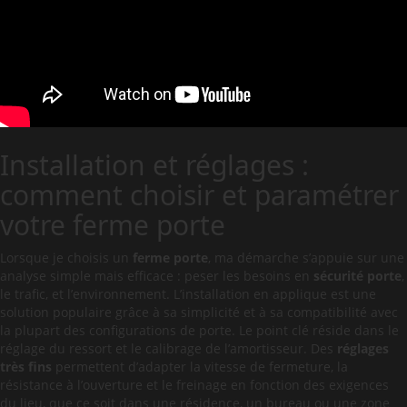
Installation et réglages :
comment choisir et paramétrer
votre ferme porte
Lorsque je choisis un
ferme porte
, ma démarche s’appuie sur une
analyse simple mais efficace : peser les besoins en
sécurité porte
,
le trafic, et l’environnement. L’installation en applique est une
solution populaire grâce à sa simplicité et à sa compatibilité avec
la plupart des configurations de porte. Le point clé réside dans le
réglage du ressort et le calibrage de l’amortisseur. Des
réglages
très fins
permettent d’adapter la vitesse de fermeture, la
résistance à l’ouverture et le freinage en fonction des exigences
du lieu, que ce soit dans une résidence, un bureau ou une zone