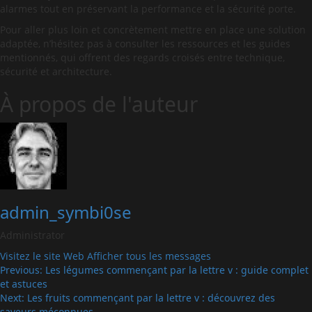
alarmes tout en préservant la performance et la sécurité porte.
Pour aller plus loin et concrètement mettre en place une solution
adaptée, n’hésitez pas à consulter les ressources et les guides
mentionnés, qui offrent des regards croisés entre technique,
sécurité et architecture.
À propos de l'auteur
admin_symbi0se
Administrator
Visitez le site Web
Afficher tous les messages
Post
Previous:
Les légumes commençant par la lettre v : guide complet
et astuces
navigation
Next:
Les fruits commençant par la lettre v : découvrez des
saveurs méconnues