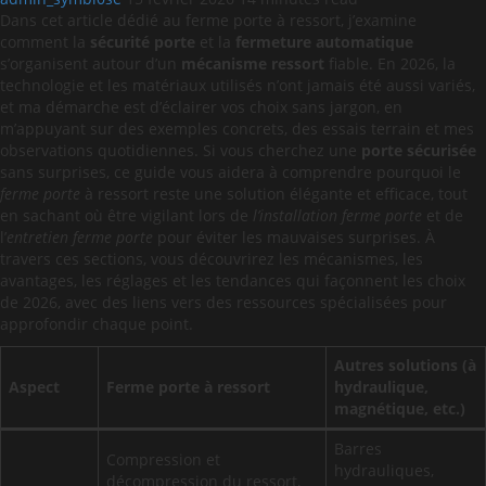
Dans cet article dédié au ferme porte à ressort, j’examine
comment la
sécurité porte
et la
fermeture automatique
s’organisent autour d’un
mécanisme ressort
fiable. En 2026, la
technologie et les matériaux utilisés n’ont jamais été aussi variés,
et ma démarche est d’éclairer vos choix sans jargon, en
m’appuyant sur des exemples concrets, des essais terrain et mes
observations quotidiennes. Si vous cherchez une
porte sécurisée
sans surprises, ce guide vous aidera à comprendre pourquoi le
ferme porte
à ressort reste une solution élégante et efficace, tout
en sachant où être vigilant lors de
l’installation ferme porte
et de
l’
entretien ferme porte
pour éviter les mauvaises surprises. À
travers ces sections, vous découvrirez les mécanismes, les
avantages, les réglages et les tendances qui façonnent les choix
de 2026, avec des liens vers des ressources spécialisées pour
approfondir chaque point.
Autres solutions (à
Aspect
Ferme porte à ressort
hydraulique,
magnétique, etc.)
Barres
Compression et
hydrauliques,
décompression du ressort,