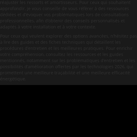
réajuster les ressorts et amortisseurs. Pour ceux qui souhaitent
approfondir, je vous conseille de vous référer à des ressources
dédiées et d’évoquer vos problématiques lors de consultations
professionnelles, afin d’obtenir des conseils personnalisés et
adaptés à votre installation et à votre contexte.
Pour ceux qui veulent explorer des options avancées, n’hésitez pas
à lire des guides et des fiches techniques qui détaillent les
procédures d’entretien et les meilleures pratiques. Pour enrichir
votre compréhension, consultez les ressources et les guides
mentionnés, notamment sur les problématiques d’entretien et les
possibilités d’amélioration offertes par les technologies 2026, qui
promettent une meilleure traçabilité et une meilleure efficacité
énergétique.