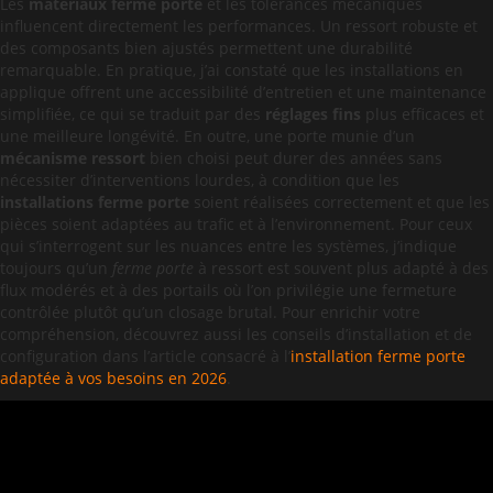
Les
matériaux ferme porte
et les tolérances mécaniques
influencent directement les performances. Un ressort robuste et
des composants bien ajustés permettent une durabilité
remarquable. En pratique, j’ai constaté que les installations en
applique offrent une accessibilité d’entretien et une maintenance
simplifiée, ce qui se traduit par des
réglages fins
plus efficaces et
une meilleure longévité. En outre, une porte munie d’un
mécanisme ressort
bien choisi peut durer des années sans
nécessiter d’interventions lourdes, à condition que les
installations ferme porte
soient réalisées correctement et que les
pièces soient adaptées au trafic et à l’environnement. Pour ceux
qui s’interrogent sur les nuances entre les systèmes, j’indique
toujours qu’un
ferme porte
à ressort est souvent plus adapté à des
flux modérés et à des portails où l’on privilégie une fermeture
contrôlée plutôt qu’un closage brutal. Pour enrichir votre
compréhension, découvrez aussi les conseils d’installation et de
configuration dans l’article consacré à l’
installation ferme porte
adaptée à vos besoins en 2026
.