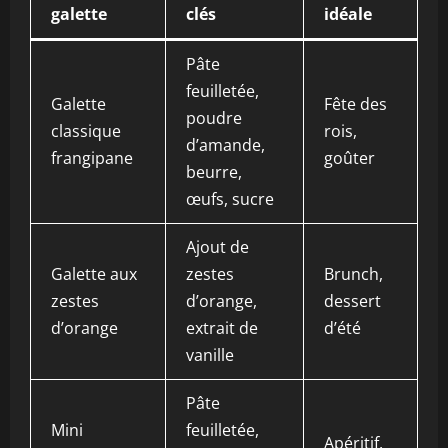
galette
clés
idéale
s
Pâte
feuilletée,
Galette
Fête des
O
poudre
classique
rois,
f
d’amande,
frangipane
goûter
c
beurre,
œufs, sucre
Ajout de
Galette aux
zestes
Brunch,
F
zestes
d’orange,
dessert
a
d’orange
extrait de
d’été
vanille
Pâte
Mini
feuilletée,
C
Apéritif,