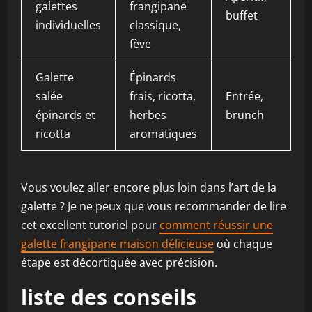
galettes
frangipane
p
buffet
individuelles
classique,
g
fève
Galette
Épinards
F
salée
frais, ricotta,
Entrée,
m
épinards et
herbes
brunch
s
ricotta
aromatiques
Vous voulez aller encore plus loin dans l’art de la
galette ? Je ne peux que vous recommander de lire
cet excellent tutoriel pour
comment réussir une
galette frangipane maison délicieuse
où chaque
étape est décortiquée avec précision.
liste des conseils