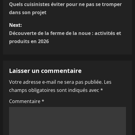
o
Quels cuisinistes éviter pour ne pas se tromper
dans son projet
s
Next:
t
Découverte de la ferme de la noue : activités et
n
produits en 2026
a
v
Laisser un commentaire
i
Votre adresse e-mail ne sera pas publiée.
Les
champs obligatoires sont indiqués avec
*
g
Commentaire
*
a
t
i