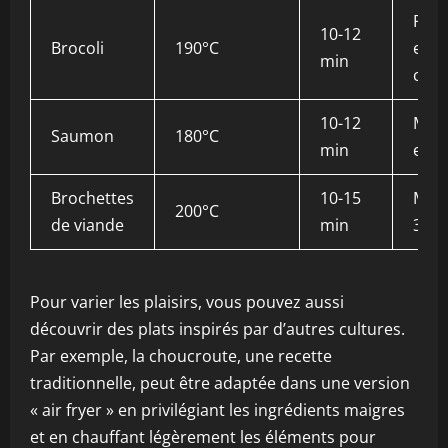
Par
10-12
Brocoli
190°C
en f
min
cuis
10-12
Mou
Saumon
180°C
min
et a
Brochettes
10-15
Mari
200°C
de viande
min
30 m
Pour varier les plaisirs, vous pouvez aussi
découvrir des plats inspirés par d’autres cultures.
Par exemple, la choucroute, une recette
traditionnelle, peut être adaptée dans une version
« air fryer » en privilégiant les ingrédients maigres
et en chauffant légèrement les éléments pour