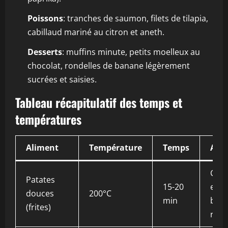
Poissons
: tranches de saumon, filets de tilapia,
cabillaud mariné au citron et aneth.
Desserts
: muffins minute, petits moelleux au
chocolat, rondelles de banane légèrement
sucrées et saisies.
Tableau récapitulatif des temps et
températures
Aliment
Température
Temps
Ast
Cou
Patates
15-20
en
douces
200°C
min
bâto
(frites)
régu