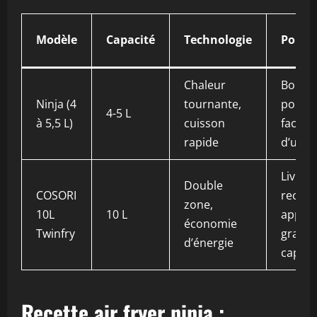
Modèle
Capacité
Technologie
Points
Chaleur
Bonne
Ninja (4
tournante,
polyva
4-5 L
à 5,5 L)
cuisson
facilité
rapide
d’utili
Livré 
Double
COSORI
recett
zone,
10L
10 L
appli,
économie
Twinfry
grand
d’énergie
capaci
Recette air fryer ninja :