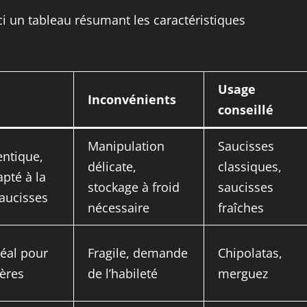
ci un tableau résumant les caractéristiques
Usage
Inconvénients
conseillé
Manipulation
Saucisses
entique,
délicate,
classiques,
pté à la
stockage à froid
saucisses
saucisses
nécessaire
fraîches
déal pour
Fragile, demande
Chipolatas,
gères
de l’habileté
merguez