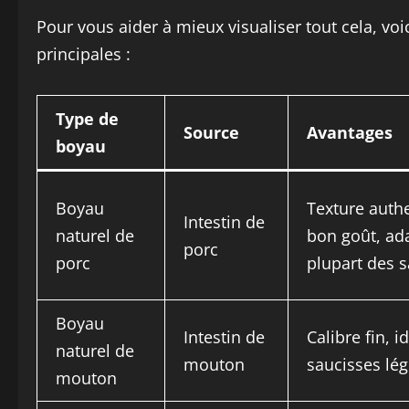
Pour vous aider à mieux visualiser tout cela, voi
principales :
Type de
Source
Avantages
boyau
Boyau
Texture auth
Intestin de
naturel de
bon goût, ada
porc
porc
plupart des 
Boyau
Intestin de
Calibre fin, i
naturel de
mouton
saucisses lé
mouton