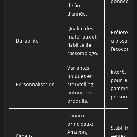
données
de fin
d’année.
Qualité des
Préférence
matériaux et
Durabilité
croissante
fiabilité de
l’écoconce
l’assemblage.
Variantes
Intérêt éle
uniques et
pour les
Personnalisation
storytelling
gammes
autour des
personnali
produits.
Canaux
principaux:
Stabilité de
Amazon,
Canaux
ventes en l