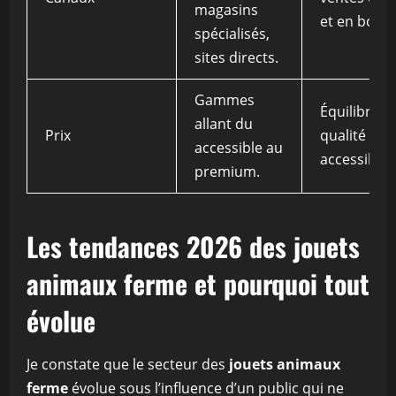
magasins
et en bout
spécialisés,
sites directs.
Gammes
Équilibre e
allant du
Prix
qualité et
accessible au
accessibilit
premium.
Les tendances 2026 des jouets
animaux ferme et pourquoi tout
évolue
Je constate que le secteur des
jouets animaux
ferme
évolue sous l’influence d’un public qui ne