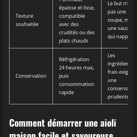
Le but n’est
épaisse et lisse,
pas une
Texture
compatible
soupe, mais
souhaitée
avec des
une sauce
crudités ou des
qui nappe
plats chauds
Les
Réfrigération
ingrédients
24 heures max,
frais exigent
Conservation
puis
une
consommation
conservatio
rapide
prudente
Comment démarrer une aioli
maison facile et savoureuse