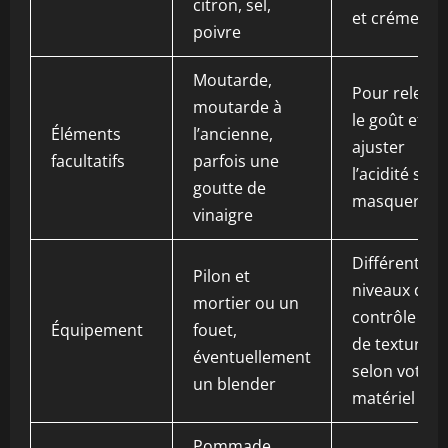
citron, sel,
et crémeuse
poivre
Moutarde,
Pour relever
moutarde à
le goût et
Éléments
l’ancienne,
ajuster
facultatifs
parfois une
l’acidité sans
goutte de
masquer l’ail
vinaigre
Différents
Pilon et
niveaux de
mortier ou un
contrôle et
Équipement
fouet,
de texture
éventuellement
selon votre
un blender
matériel
Pommade