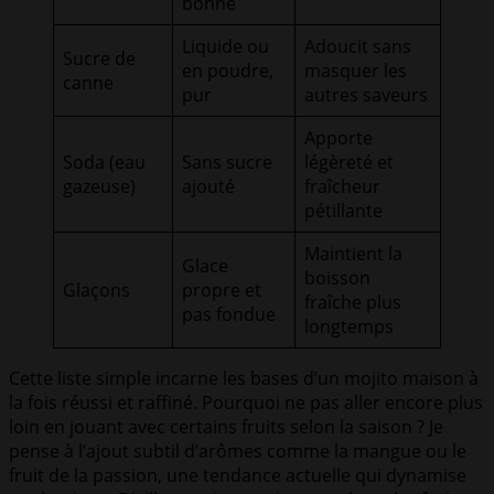
bonne
Liquide ou
Adoucit sans
Sucre de
en poudre,
masquer les
canne
pur
autres saveurs
Apporte
Soda (eau
Sans sucre
légèreté et
gazeuse)
ajouté
fraîcheur
pétillante
Maintient la
Glace
boisson
Glaçons
propre et
fraîche plus
pas fondue
longtemps
Cette liste simple incarne les bases d’un mojito maison à
la fois réussi et raffiné. Pourquoi ne pas aller encore plus
loin en jouant avec certains fruits selon la saison ? Je
pense à l’ajout subtil d’arômes comme la mangue ou le
fruit de la passion, une tendance actuelle qui dynamise