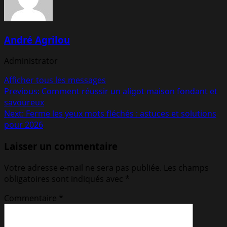
André Agrilou
Administrator
Afficher tous les messages
Post
Previous:
Comment réussir un aligot maison fondant et
savoureux
navigation
Next:
Ferme les yeux mots fléchés : astuces et solutions
pour 2026
Laisser un commentaire
Votre adresse e-mail ne sera pas publiée.
Les champs
obligatoires sont indiqués avec
*
Commentaire
*