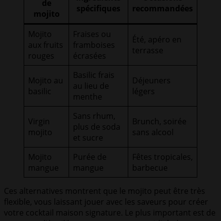
de
spécifiques
recommandées
mojito
Mojito
Fraises ou
Été, apéro en
aux fruits
framboises
terrasse
rouges
écrasées
Basilic frais
Mojito au
Déjeuners
au lieu de
basilic
légers
menthe
Sans rhum,
Virgin
Brunch, soirée
plus de soda
mojito
sans alcool
et sucre
Mojito
Purée de
Fêtes tropicales,
mangue
mangue
barbecue
Ces alternatives montrent que le mojito peut être très
flexible, vous laissant jouer avec les saveurs pour créer
votre cocktail maison signature. Le plus important est de