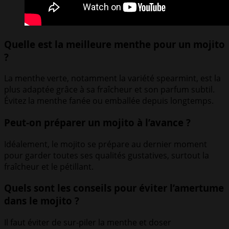
Quelle est la meilleure menthe pour un mojito
?
La menthe verte, notamment la variété spearmint, est la
plus adaptée grâce à sa fraîcheur et son parfum subtil.
Évitez la menthe fanée ou emballée depuis longtemps.
Peut-on préparer un mojito à l’avance ?
Idéalement, le mojito se prépare au dernier moment
pour garder toutes ses qualités gustatives, surtout la
fraîcheur et le pétillant.
Quels sont les conseils pour éviter l’amertume
dans le mojito ?
Il faut éviter de sur-piler la menthe et doser