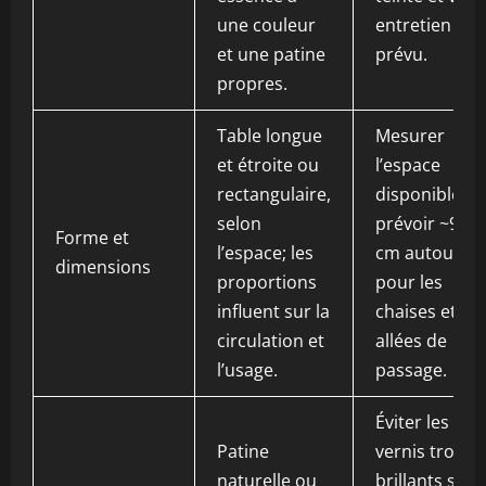
une couleur
entretien
et une patine
prévu.
propres.
Table longue
Mesurer
et étroite ou
l’espace
rectangulaire,
disponible et
selon
prévoir ~90
Forme et
l’espace; les
cm autour
dimensions
proportions
pour les
influent sur la
chaises et les
circulation et
allées de
l’usage.
passage.
Éviter les
Patine
vernis trop
naturelle ou
brillants si