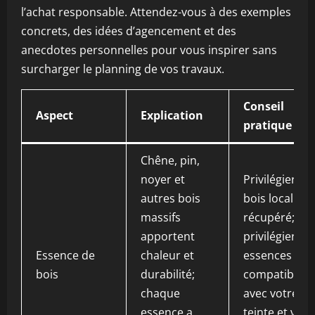
l’achat responsable. Attendez-vous à des exemples
concrets, des idées d’agencement et des
anecdotes personnelles pour vous inspirer sans
surcharger le planning de vos travaux.
Conseil
Aspect
Explication
pratique
Chêne, pin,
noyer et
Privilégier le
autres bois
bois local ou
massifs
récupéré;
apportent
privilégier les
Essence de
chaleur et
essences
bois
durabilité;
compatibles
chaque
avec votre
essence a
teinte et votr