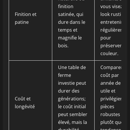
finition
vous visez un
Finition et
satinée, qui
look rustique
patine
dure dans le
entretenir
temps et
régulièremen
magnifie le
pour
bois.
préserver la
couleur.
Une table de
Comparer le
ferme
coût par
investie peut
année de vie
durer des
utile et
Coût et
générations;
privilégier les
longévité
le coût initial
pièces
peut sembler
robustes
élevé, mais la
plutôt que le